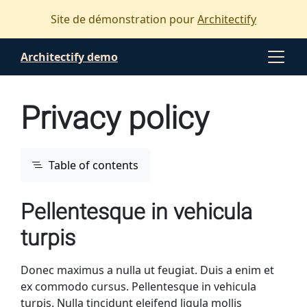
Main content
Main navigation
Site de démonstration pour
Architectify
Go to the bottom of the page
Architectify demo
Privacy policy
Table of contents
Pellentesque in vehicula
turpis
Donec maximus a nulla ut feugiat. Duis a enim et
ex commodo cursus. Pellentesque in vehicula
turpis. Nulla tincidunt eleifend ligula mollis